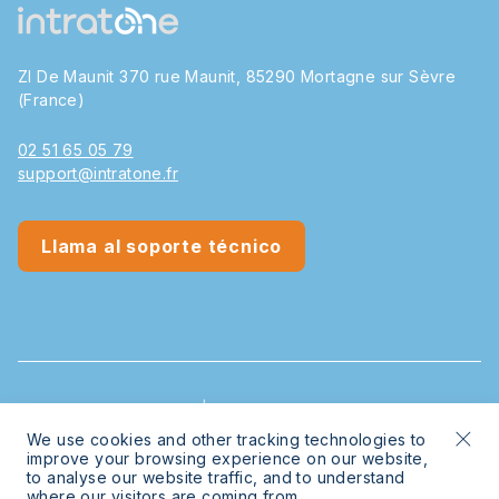
ZI De Maunit 370 rue Maunit, 85290 Mortagne sur Sèvre
(France)
02 51 65 05 79
support@intratone.fr
Llama al soporte técnico
© 2026 Intratone | Intratone is a Cogelec brand
We use cookies and other tracking technologies to
improve your browsing experience on our website,
Legal
Sitemap
to analyse our website traffic, and to understand
where our visitors are coming from.