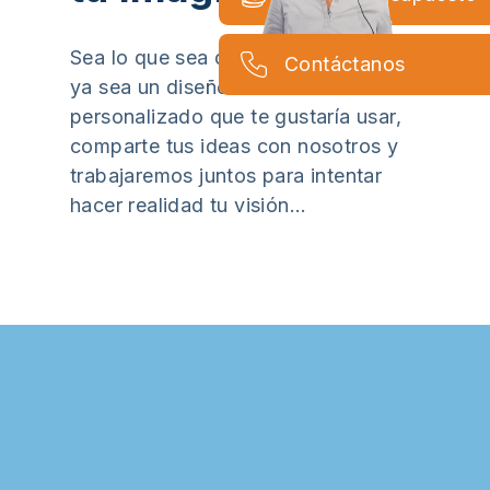
Sea lo que sea que tengas en mente,
Contáctanos
ya sea un diseño loco o un material
personalizado que te gustaría usar,
comparte tus ideas con nosotros y
trabajaremos juntos para intentar
hacer realidad tu visión…