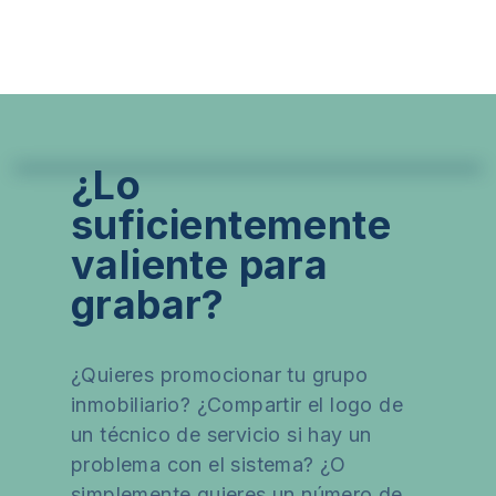
¿Lo
suficientemente
valiente para
grabar?
¿Quieres promocionar tu grupo
inmobiliario? ¿Compartir el logo de
un técnico de servicio si hay un
problema con el sistema? ¿O
simplemente quieres un número de