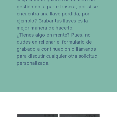
gestión en la parte trasera, por si se
encuentra una llave perdida, por
ejemplo? Grabar tus llaves es la
mejor manera de hacerlo.
¿Tienes algo en mente? Pues, no
dudes en rellenar el formulario de
grabado a continuación o llámanos
para discutir cualquier otra solicitud
personalizada.