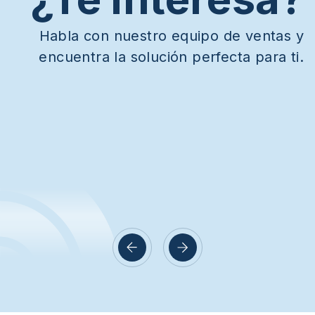
Habla con nuestro equipo de ventas y
encuentra la solución perfecta para ti.
sador –
Pulsador – montaje
potrado
en superficie
Only 