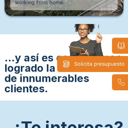
working from home.
…y así es como hemos
Solicita presupuesto
logrado la satisfacción
de innumerables
clientes.
¿Te interesa?