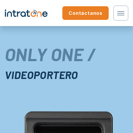
Saltar al contenido
Contáctanos
¿Residente?
ONLY ONE /
¿Profesional?
VIDEOPORTERO